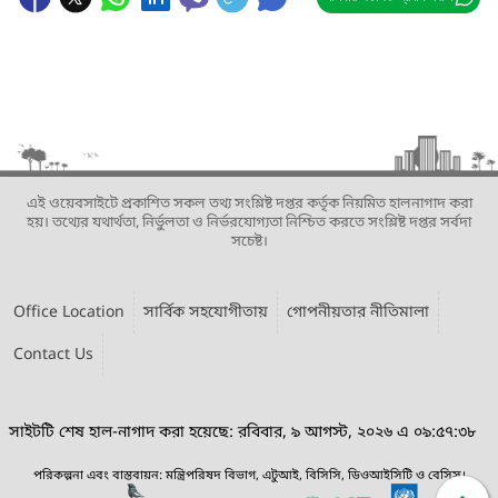
এই ওয়েবসাইটে প্রকাশিত সকল তথ্য সংশ্লিষ্ট দপ্তর কর্তৃক নিয়মিত হালনাগাদ করা
হয়। তথ্যের যথার্থতা, নির্ভুলতা ও নির্ভরযোগ্যতা নিশ্চিত করতে সংশ্লিষ্ট দপ্তর সর্বদা
সচেষ্ট।
Office Location
সার্বিক সহযোগীতায়
গোপনীয়তার নীতিমালা
Contact Us
সাইটটি শেষ হাল-নাগাদ করা হয়েছে: রবিবার, ৯ আগস্ট, ২০২৬ এ ০৯:৫৭:৩৮
পরিকল্পনা এবং বাস্তবায়ন: মন্ত্রিপরিষদ বিভাগ, এটুআই, বিসিসি, ডিওআইসিটি ও বেসিস।