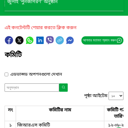
জুলাই 'পুনর্জাগরণ' অনুষ্ঠান
এই কনটেন্টটি শেয়ার করতে ক্লিক করুন
আপনার মতামত প্রদান করুন
কমিটি
এডভান্সড অপশনগুলো দেখান
পৃষ্ঠা আইটেম
নং
কমিটির নাম
কমিটি গঠন
তারিখ
১
জিআরএস কমিটি
১২-০৮-২০