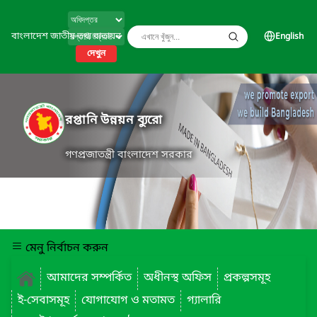
বাংলাদেশ জাতীয় তথ্য বাতায়ন
English
দেখুন
রপ্তানি উন্নয়ন ব্যুরো
গণপ্রজাতন্ত্রী বাংলাদেশ সরকার
মেনু নির্বাচন করুন
আমাদের সম্পর্কিত
অধীনস্থ অফিস
প্রকল্পসমূহ
ই-সেবাসমূহ
যোগাযোগ ও মতামত
গ্যালারি