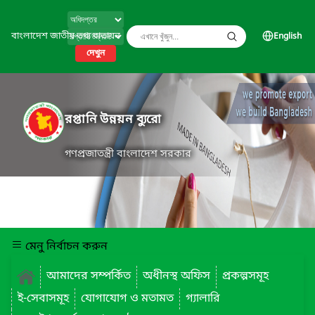
বাংলাদেশ জাতীয় তথ্য বাতায়ন
English
দেখুন
রপ্তানি উন্নয়ন ব্যুরো
গণপ্রজাতন্ত্রী বাংলাদেশ সরকার
মেনু নির্বাচন করুন
আমাদের সম্পর্কিত
অধীনস্থ অফিস
প্রকল্পসমূহ
ই-সেবাসমূহ
যোগাযোগ ও মতামত
গ্যালারি