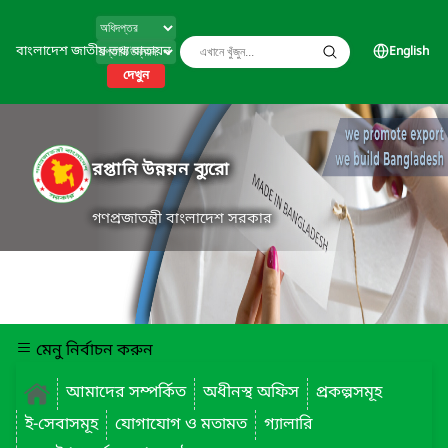
বাংলাদেশ জাতীয় তথ্য বাতায়ন
English
দেখুন
রপ্তানি উন্নয়ন ব্যুরো
গণপ্রজাতন্ত্রী বাংলাদেশ সরকার
মেনু নির্বাচন করুন
আমাদের সম্পর্কিত
অধীনস্থ অফিস
প্রকল্পসমূহ
ই-সেবাসমূহ
যোগাযোগ ও মতামত
গ্যালারি