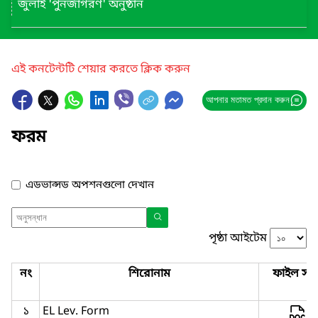
জুলাই 'পুনর্জাগরণ' অনুষ্ঠান
এই কনটেন্টটি শেয়ার করতে ক্লিক করুন
আপনার মতামত প্রদান করুন
ফরম
এডভান্সড অপশনগুলো দেখান
পৃষ্ঠা আইটেম
নং
শিরোনাম
ফাইল সমূ
১
EL Lev. Form