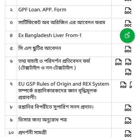
২
GPF Loan. APP. Form
৩
সার্টিফিকেট অব অরিজিন এর আবেদন ফরম
৪
Ex Bangladesh Liver From-1
৫
সি এল ছুটির আবেদন
৬
তথ্য যাচাই ও পরিদর্শন প্রতিবেদন ফর্ম
(টেক্সটাইল ও নন-টেক্সটাইল )
৭
EU GSP Rules of Origin and REX System
সম্পর্কে রপ্তানিকারকদের জ্ঞান বৃদ্ধিমূলক
প্রশ্নাবলী।
৮
রপ্তানির বিপরীতে সুপারিশ সনদ প্রদান।
৯
ভিসার জন্য অনুরোধ পত্র
১০
প্রদর্শনী সামগ্রী