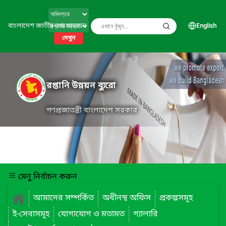
বাংলাদেশ জাতীয় তথ্য বাতায়ন
English
দেখুন
রপ্তানি উন্নয়ন ব্যুরো
গণপ্রজাতন্ত্রী বাংলাদেশ সরকার
মেনু নির্বাচন করুন
আমাদের সম্পর্কিত
অধীনস্থ অফিস
প্রকল্পসমূহ
ই-সেবাসমূহ
যোগাযোগ ও মতামত
গ্যালারি