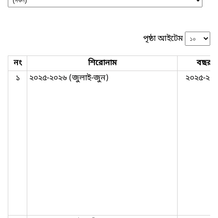
পৃষ্ঠা আইটেম
নং
শিরোনাম
বছর
১
২০২৫-২০২৬ (জুলাই-জুন)
২০২৫-২০