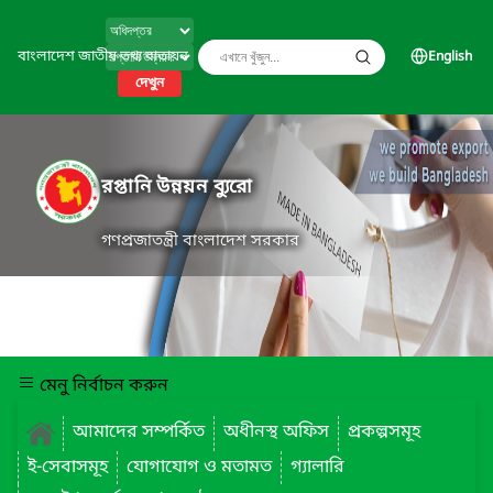
বাংলাদেশ জাতীয় তথ্য বাতায়ন
English
দেখুন
রপ্তানি উন্নয়ন ব্যুরো
গণপ্রজাতন্ত্রী বাংলাদেশ সরকার
মেনু নির্বাচন করুন
আমাদের সম্পর্কিত
অধীনস্থ অফিস
প্রকল্পসমূহ
ই-সেবাসমূহ
যোগাযোগ ও মতামত
গ্যালারি